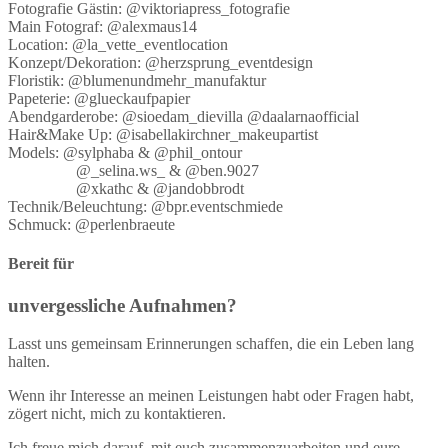
Fotografie Gästin: @viktoriapress_fotografie
Main Fotograf: @alexmaus14
Location: @la_vette_eventlocation
Konzept/Dekoration: @herzsprung_eventdesign
Floristik: @blumenundmehr_manufaktur
Papeterie: @glueckaufpapier
Abendgarderobe: @sioedam_dievilla @daalarnaofficial
Hair&Make Up: @isabellakirchner_makeupartist
Models: @sylphaba & @phil_ontour
@_selina.ws_ & @ben.9027
@xkathc & @jandobbrodt
Technik/Beleuchtung: @bpr.eventschmiede
Schmuck: @perlenbraeute
Bereit für
unvergessliche Aufnahmen?
Lasst uns gemeinsam Erinnerungen schaffen, die ein Leben lang
halten.
Wenn ihr Interesse an meinen Leistungen habt oder Fragen habt,
zögert nicht, mich zu kontaktieren.
Ich freue mich darauf, mit euch zusammenzuarbeiten und eure